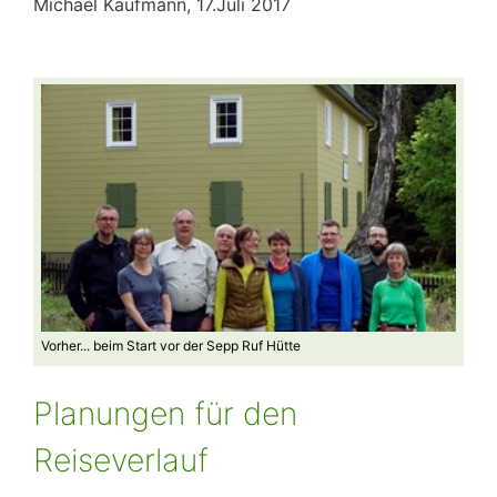
Michael Kaufmann, 17.Juli 2017
Vorher... beim Start vor der Sepp Ruf Hütte
Auf 
Planungen für den
Reiseverlauf