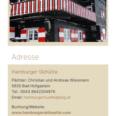
Adresse
Hamburger Skihütte
Pächter: Christian und Andreas Wiesmann
5630 Bad Hofgastein
Tel.: 0043 6642204876
Email:
hamburgerhuette@sbg.at
Buchung/Website:
www.hamburgerskihuette.com