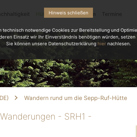
Hinweis schließen
chhaltigkeit
Hütten
Kletterzentrum
Termine
h technisch notwendige Cookies zur Bereitstellung und Optimie
deren Einsatz wir Ihr Einverständnis benötigen würden, setzen w
Sie können unsere Datenschutzerklärung
hier
nachlesen.
DE)
Wandern rund um die Sepp-Ruf-Hütte
Wanderungen - SRH1 -