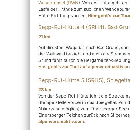
Wandernadel (HWN
). Von der Hütte geht es
Lasfelder Tränke zum südlichen Wendepunkt 
Hütte Richtung Norden.
Hier geht's zur Tou
Sepp-Ruf-Hütte 4 (SRH4), Bad Gru
21 km
Auf direktem Wege bis nach Bad Grund, dann
der Weltwald besteht und auch die Stempelst
Grund führt durch die Bergarbeiter-Siedlun
Hier geht's zur Tour auf alpenvereinaktiv.c
Sepp-Ruf-Hütte 5 (SRH5), Spiegelt
23 km
Von der Sepp-Ruf-Hütte führt die Strecke n
Stempelstelle vorbei in das Spiegeltal. Von
Abkürzung möglich) zum Einersberger See 
Einersberger Teichen zurück nach Silbernaa
alpenvereinaktiv.com.