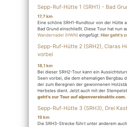
Sepp-Ruf-Hütte 1 (SRH1) - Bad Gr
17,7 km
⁠Eine schöne SRH1-Rundtour von der Hütte 
Bad Grund einschließt. Diese Tour hat nun a
Wandernadel (HWN)
eingefügt.
Hier geht's 
Sepp-Ruf-Hütte 2 (SRH2), Claras H
vorbei
⁠18,1 km
Bei dieser SRH2-Tour kann ein Aussichtstur
Seen vorbei, die dem ehemaligen Bergbau di
der zum Beregnen der gewonnenen Holzst
Herbstes dient. Jetzt auch mit der Stempels
geht's zur Tour auf alpenvereinaktiv.com.
Sepp-Ruf-Hütte 3 (SRH3), Drei Kas
19 km
Die SRH3-Strecke führt unter anderem auch