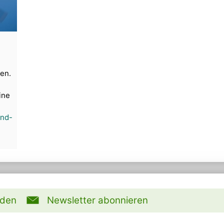
hen.
ine
und-
rden
Newsletter abonnieren