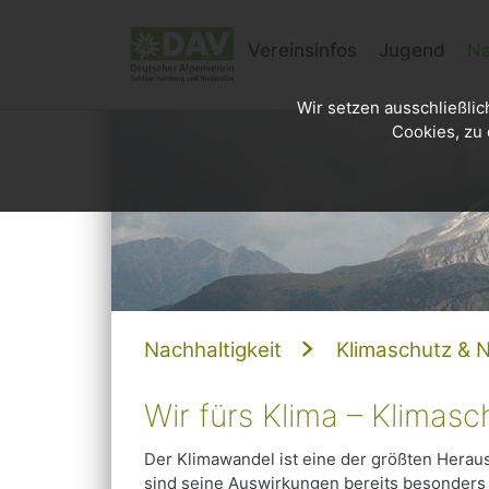
Vereinsinfos
Jugend
Na
Wir setzen ausschließlic
Cookies, zu 
Nachhaltigkeit
Klimaschutz & N
Wir fürs Klima – Klimasch
Der Klimawandel ist eine der größten Herau
sind seine Auswirkungen bereits besonders 