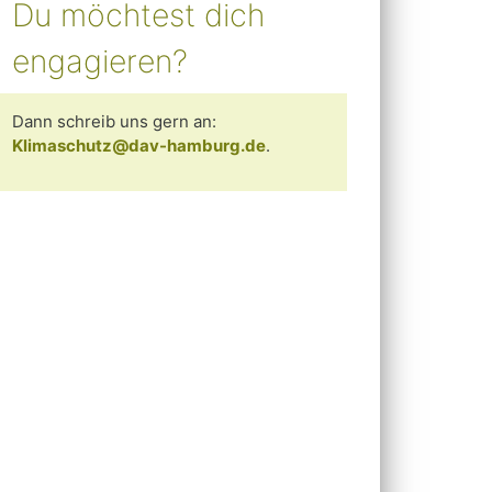
Du möchtest dich
engagieren?
Dann schreib uns gern an:
Klimaschutz@dav-hamburg.de
.