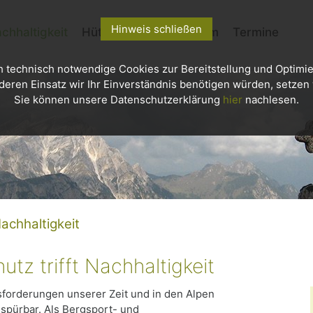
Hinweis schließen
chhaltigkeit
Hütten
Kletterzentrum
Termine
h technisch notwendige Cookies zur Bereitstellung und Optimie
deren Einsatz wir Ihr Einverständnis benötigen würden, setzen w
Sie können unsere Datenschutzerklärung
hier
nachlesen.
achhaltigkeit
utz trifft Nachhaltigkeit
sforderungen unserer Zeit und in den Alpen
spürbar. Als Bergsport- und