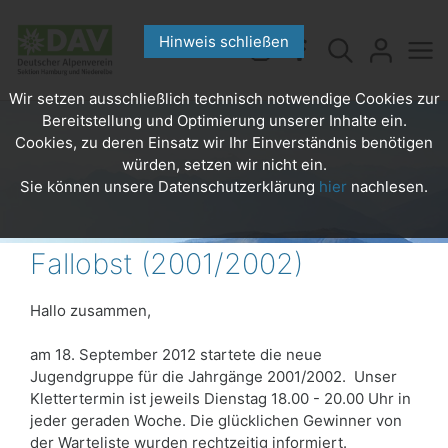
Hinweis schließen
Wir setzen ausschließlich technisch notwendige Cookies zur
Bereitstellung und Optimierung unserer Inhalte ein.
Cookies, zu deren Einsatz wir Ihr Einverständnis benötigen
würden, setzen wir nicht ein.
Sie können unsere Datenschutzerklärung
hier
nachlesen.
Fallobst (2001/2002)
Hallo zusammen,
am 18. September 2012 startete die neue
Jugendgruppe für die Jahrgänge 2001/2002. Unser
Klettertermin ist jeweils Dienstag 18.00 - 20.00 Uhr in
jeder geraden Woche. Die glücklichen Gewinner von
der Warteliste wurden rechtzeitig informiert.