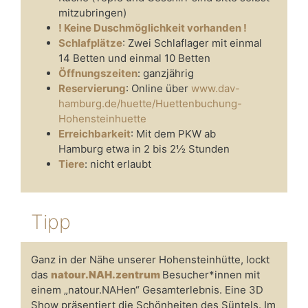
mitzubringen)
! Keine Duschmöglichkeit vorhanden !
Schlafplätze
: Zwei Schlaflager mit einmal
14 Betten und einmal 10 Betten
Öffnungszeiten
: ganzjährig
Reservierung
: Online über
www.dav-
hamburg.de/huette/Huettenbuchung-
Hohensteinhuette
Erreichbarkeit
: Mit dem PKW ab
Hamburg etwa in 2 bis 2½ Stunden
Tiere
: nicht erlaubt
Tipp
Ganz in der Nähe unserer Hohensteinhütte, lockt
das
natour.NAH.zentrum
Besucher*innen mit
einem „natour.NAHen“ Gesamterlebnis. Eine 3D
Show präsentiert die Schönheiten des Süntels. Im