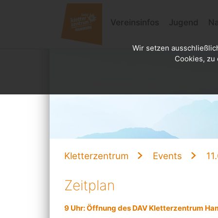
Vereinsinfos
Jugend
Na
Wir setzen ausschließlic
Cookies, zu 
Kletterzentrum
Events
11
Zeitplan
9 Uhr: Öffnung des DAV Kletterzentrum H