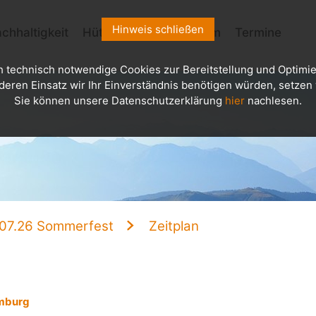
Hinweis schließen
chhaltigkeit
Hütten
Kletterzentrum
Termine
h technisch notwendige Cookies zur Bereitstellung und Optimie
deren Einsatz wir Ihr Einverständnis benötigen würden, setzen w
Sie können unsere Datenschutzerklärung
hier
nachlesen.
.07.26 Sommerfest
Zeitplan
amburg