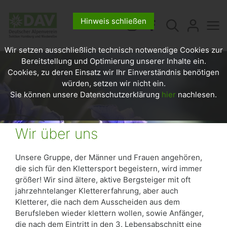
Hinweis schließen
Wir setzen ausschließlich technisch notwendige Cookies zur
Bereitstellung und Optimierung unserer Inhalte ein.
Cookies, zu deren Einsatz wir Ihr Einverständnis benötigen
würden, setzen wir nicht ein.
Sie können unsere Datenschutzerklärung
hier
nachlesen.
Wir über uns
Unsere Gruppe, der Männer und Frauen angehören,
die sich für den Klettersport begeistern, wird immer
größer! Wir sind ältere, aktive Bergsteiger mit oft
jahrzehntelanger Klettererfahrung, aber auch
Kletterer, die nach dem Ausscheiden aus dem
Berufsleben wieder klettern wollen, sowie Anfänger,
die nach dem Eintritt in den 3. Lebensabschnitt eine