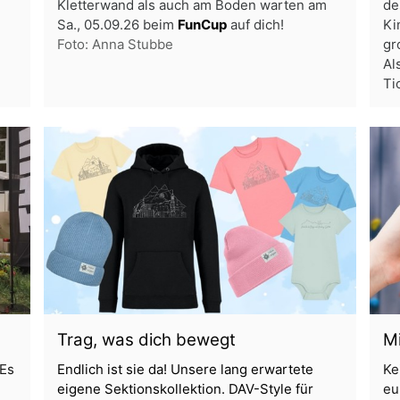
Kletterwand als auch am Boden warten am
de
Sa., 05.09.26 beim
FunCup
auf dich!
Ki
Foto: Anna Stubbe
gr
Al
Ti
Trag, was dich bewegt
Mi
 Es
Endlich ist sie da! Unsere lang erwartete
Ke
eigene Sektionskollektion. DAV-Style für
eu