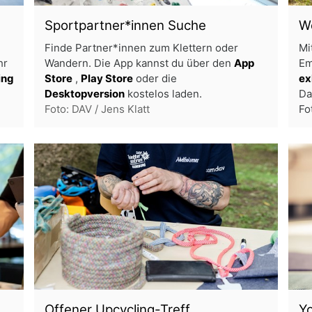
Sportpartner*innen Suche
W
Finde Partner*innen zum Klettern oder
Mi
hr
Wandern. Die App kannst du über den
App
Em
ing
Store
,
Play Store
oder die
ex
Desktopversion
kostelos laden.
Da
Foto: DAV / Jens Klatt
Fo
Offener Upcycling-Treff
Yo