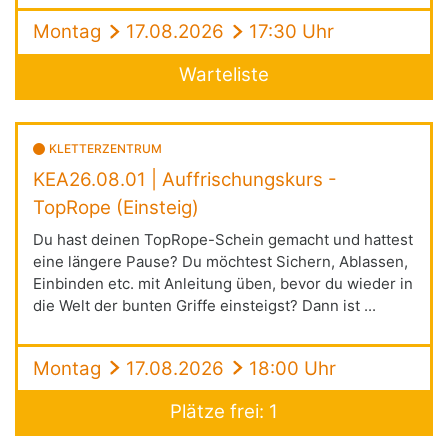
Montag
17.08.2026
17:30 Uhr
Warteliste
KLETTERZENTRUM
KEA26.08.01 | Auffrischungskurs -
TopRope (Einsteig)
Du hast deinen TopRope-Schein gemacht und hattest
eine längere Pause? Du möchtest Sichern, Ablassen,
Einbinden etc. mit Anleitung üben, bevor du wieder in
die Welt der bunten Griffe einsteigst? Dann ist ...
Montag
17.08.2026
18:00 Uhr
Plätze frei: 1