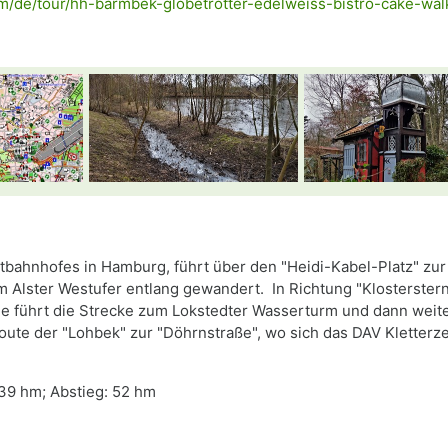
om/de/tour/hh-barmbek-globetrotter-edelweiss-bistro-cake-w
tbahnhofes in Hamburg, führt über den "Heidi-Kabel-Platz" zur
Alster Westufer entlang gewandert. In Richtung "Klosterstern"
e führt die Strecke zum Lokstedter Wasserturm und dann weite
Route der "Lohbek" zur "Döhrnstraße", wo sich das DAV Kletter
 39 hm; Abstieg: 52 hm