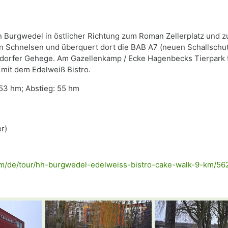
on Burgwedel in östlicher Richtung zum Roman Zellerplatz un
 Schnelsen und überquert dort die BAB A7 (neuen Schallschut
ndorfer Gehege. Am Gazellenkamp / Ecke Hagenbecks Tierpark
mit dem Edelweiß Bistro.
 53 hm; Abstieg: 55 hm
er)
com/de/tour/hh-burgwedel-edelweiss-bistro-cake-walk-9-km/5