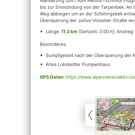
Wanderung führt vom Helmut-Schmidt Flugha
bis zur Einmündung von der Tarpenbek. An d
Weg abbiegen um an der Schillingsbek entla
Überquerung der Julius-Vosseler-Straße wo 
Länge:
11,3 km
(Gehzeit: 3:00 h); Anstieg
Besonderes:
Sumpfgebiet nach der Überquerung der K
Altes Lokstedter Pumpenhaus
GPS Daten:
https://www.alpenvereinaktiv.c