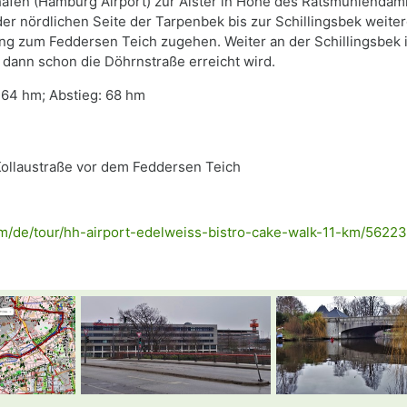
fen (Hamburg Airport) zur Alster in Höhe des Ratsmühlendamm
er nördlichen Seite der Tarpenbek bis zur Schillingsbek weite
ng zum Feddersen Teich zugehen. Weiter an der Schillingsbek i
dann schon die Döhrnstraße erreicht wird.
: 64 hm; Abstieg: 68 hm
ollaustraße vor dem Feddersen Teich
om/de/tour/hh-airport-edelweiss-bistro-cake-walk-11-km/5622