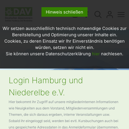
Hinweis schließen
Wir setzen ausschließlich technisch notwendige Cookies zur
Bereitstellung und Optimierung unserer Inhalte ein.
Cookies, zu deren Einsatz wir Ihr Einverständnis benötigen
würden, setzen wir nicht ein.
Sie können unsere Datenschutzerklärung
hier
nachlesen.
Login Hamburg und
Niederelbe e.V.
Hier bekommt ihr Zugriff auf unsere mitgliederinternen Informationen
wie Neuigkeiten aus dem Vorstand, Mitgliederversammlungen und
Themen, die sich daraus ergeben, interne Veranstaltungen usw.
Sobald ihr eingeloggt seid, werden bei evtl. Kursbuchungen auch bei
uns gespeicherte Adressdaten in das Anmeldeformular übernommen.