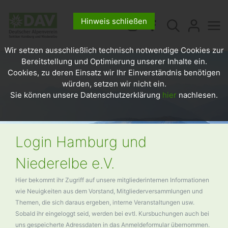
Hinweis schließen
Wir setzen ausschließlich technisch notwendige Cookies zur
Bereitstellung und Optimierung unserer Inhalte ein.
Cookies, zu deren Einsatz wir Ihr Einverständnis benötigen
würden, setzen wir nicht ein.
Sie können unsere Datenschutzerklärung
hier
nachlesen.
Login Hamburg und
Niederelbe e.V.
Hier bekommt ihr Zugriff auf unsere mitgliederinternen Informationen
wie Neuigkeiten aus dem Vorstand, Mitgliederversammlungen und
Themen, die sich daraus ergeben, interne Veranstaltungen usw.
Sobald ihr eingeloggt seid, werden bei evtl. Kursbuchungen auch bei
uns gespeicherte Adressdaten in das Anmeldeformular übernommen.