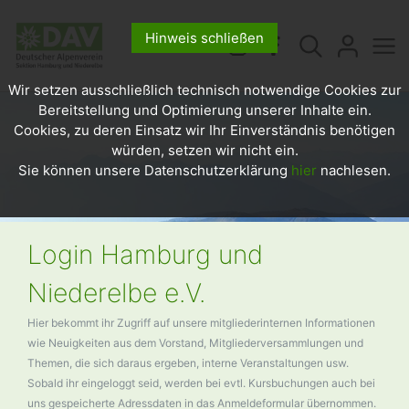
Hinweis schließen
Wir setzen ausschließlich technisch notwendige Cookies zur
Bereitstellung und Optimierung unserer Inhalte ein.
Cookies, zu deren Einsatz wir Ihr Einverständnis benötigen
würden, setzen wir nicht ein.
Sie können unsere Datenschutzerklärung
hier
nachlesen.
Login Hamburg und
Niederelbe e.V.
Hier bekommt ihr Zugriff auf unsere mitgliederinternen Informationen
wie Neuigkeiten aus dem Vorstand, Mitgliederversammlungen und
Themen, die sich daraus ergeben, interne Veranstaltungen usw.
Sobald ihr eingeloggt seid, werden bei evtl. Kursbuchungen auch bei
uns gespeicherte Adressdaten in das Anmeldeformular übernommen.