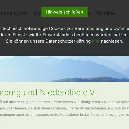
Hinweis schließen
chhaltigkeit
Hütten
Kletterzentrum
Termine
h technisch notwendige Cookies zur Bereitstellung und Optimie
deren Einsatz wir Ihr Einverständnis benötigen würden, setzen w
Sie können unsere Datenschutzerklärung
hier
nachlesen.
burg und Niederelbe e.V.
ff auf unsere mitgliederinternen Informationen wie Neuigkeiten aus dem Vorstand
n und Themen, die sich daraus ergeben, interne Veranstaltungen usw. Sobald ihr
buchungen auch bei uns gespeicherte Adressdaten in das Anmeldeformular über
*