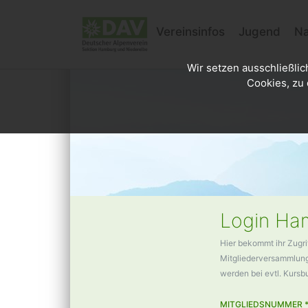
Vereinsinfos
Jugend
Na
Wir setzen ausschließlic
Cookies, zu 
Login Ham
Hier bekommt ihr Zugri
Mitgliederversammlunge
werden bei evtl. Kurs
MITGLIEDSNUMMER 