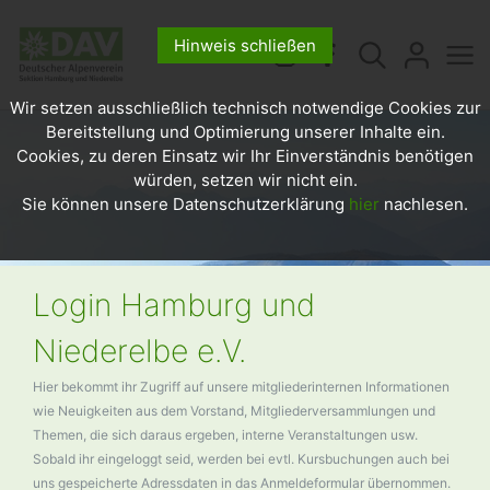
Hinweis schließen
Wir setzen ausschließlich technisch notwendige Cookies zur
Bereitstellung und Optimierung unserer Inhalte ein.
Cookies, zu deren Einsatz wir Ihr Einverständnis benötigen
würden, setzen wir nicht ein.
Sie können unsere Datenschutzerklärung
hier
nachlesen.
Login Hamburg und
Niederelbe e.V.
Hier bekommt ihr Zugriff auf unsere mitgliederinternen Informationen
wie Neuigkeiten aus dem Vorstand, Mitgliederversammlungen und
Themen, die sich daraus ergeben, interne Veranstaltungen usw.
Sobald ihr eingeloggt seid, werden bei evtl. Kursbuchungen auch bei
uns gespeicherte Adressdaten in das Anmeldeformular übernommen.