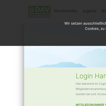
Vereinsinfos
Jugend
Na
Wir setzen ausschließlic
Cookies, zu 
Login Ham
Hier bekommt ihr Zugri
Mitgliederversammlunge
werden bei evtl. Kurs
MITGLIEDSNUMMER 