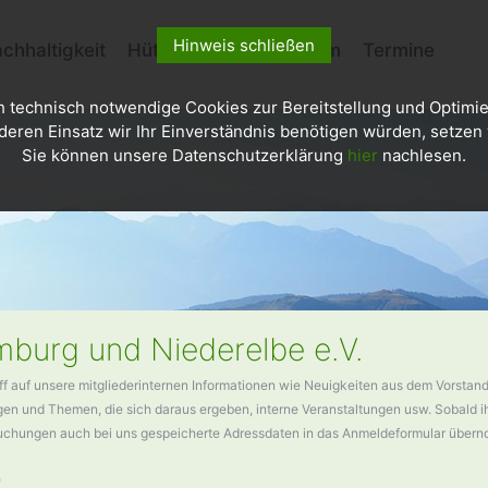
Hinweis schließen
chhaltigkeit
Hütten
Kletterzentrum
Termine
h technisch notwendige Cookies zur Bereitstellung und Optimie
deren Einsatz wir Ihr Einverständnis benötigen würden, setzen w
Sie können unsere Datenschutzerklärung
hier
nachlesen.
burg und Niederelbe e.V.
ff auf unsere mitgliederinternen Informationen wie Neuigkeiten aus dem Vorstand
n und Themen, die sich daraus ergeben, interne Veranstaltungen usw. Sobald ihr
buchungen auch bei uns gespeicherte Adressdaten in das Anmeldeformular über
*