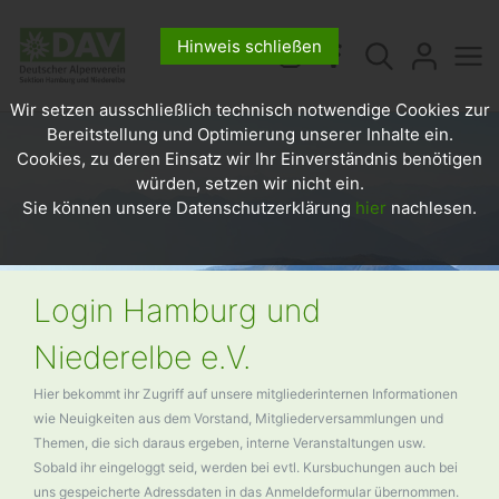
Hinweis schließen
Wir setzen ausschließlich technisch notwendige Cookies zur
Bereitstellung und Optimierung unserer Inhalte ein.
Cookies, zu deren Einsatz wir Ihr Einverständnis benötigen
würden, setzen wir nicht ein.
Sie können unsere Datenschutzerklärung
hier
nachlesen.
Login Hamburg und
Niederelbe e.V.
Hier bekommt ihr Zugriff auf unsere mitgliederinternen Informationen
wie Neuigkeiten aus dem Vorstand, Mitgliederversammlungen und
Themen, die sich daraus ergeben, interne Veranstaltungen usw.
Sobald ihr eingeloggt seid, werden bei evtl. Kursbuchungen auch bei
uns gespeicherte Adressdaten in das Anmeldeformular übernommen.