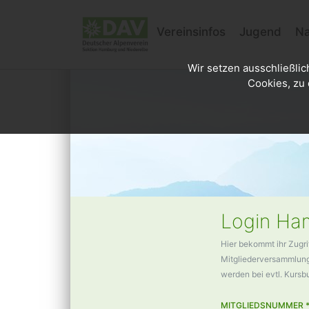
Vereinsinfos
Jugend
Na
Wir setzen ausschließlic
Cookies, zu 
Login Ham
Hier bekommt ihr Zugri
Mitgliederversammlunge
werden bei evtl. Kurs
MITGLIEDSNUMMER 