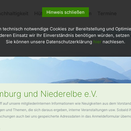
Hinweis schließen
chhaltigkeit
Hütten
Kletterzentrum
Termine
h technisch notwendige Cookies zur Bereitstellung und Optimie
deren Einsatz wir Ihr Einverständnis benötigen würden, setzen w
Sie können unsere Datenschutzerklärung
hier
nachlesen.
burg und Niederelbe e.V.
ff auf unsere mitgliederinternen Informationen wie Neuigkeiten aus dem Vorstand
n und Themen, die sich daraus ergeben, interne Veranstaltungen usw. Sobald ihr
buchungen auch bei uns gespeicherte Adressdaten in das Anmeldeformular über
*