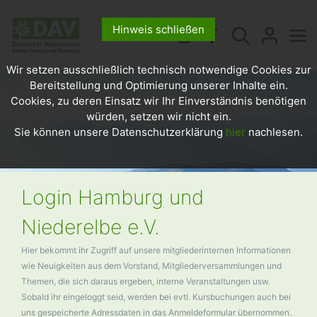
Hinweis schließen
Wir setzen ausschließlich technisch notwendige Cookies zur
Bereitstellung und Optimierung unserer Inhalte ein.
Cookies, zu deren Einsatz wir Ihr Einverständnis benötigen
würden, setzen wir nicht ein.
Sie können unsere Datenschutzerklärung
hier
nachlesen.
Login Hamburg und
Niederelbe e.V.
Hier bekommt ihr Zugriff auf unsere mitgliederinternen Informationen
wie Neuigkeiten aus dem Vorstand, Mitgliederversammlungen und
Themen, die sich daraus ergeben, interne Veranstaltungen usw.
Sobald ihr eingeloggt seid, werden bei evtl. Kursbuchungen auch bei
uns gespeicherte Adressdaten in das Anmeldeformular übernommen.