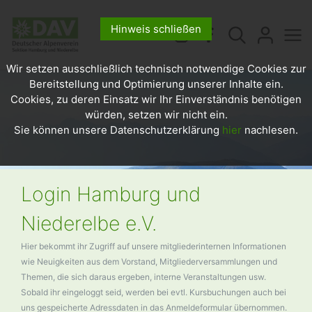
Hinweis schließen
Wir setzen ausschließlich technisch notwendige Cookies zur
Bereitstellung und Optimierung unserer Inhalte ein.
Cookies, zu deren Einsatz wir Ihr Einverständnis benötigen
würden, setzen wir nicht ein.
Sie können unsere Datenschutzerklärung
hier
nachlesen.
Login Hamburg und
Niederelbe e.V.
Hier bekommt ihr Zugriff auf unsere mitgliederinternen Informationen
wie Neuigkeiten aus dem Vorstand, Mitgliederversammlungen und
Themen, die sich daraus ergeben, interne Veranstaltungen usw.
Sobald ihr eingeloggt seid, werden bei evtl. Kursbuchungen auch bei
uns gespeicherte Adressdaten in das Anmeldeformular übernommen.