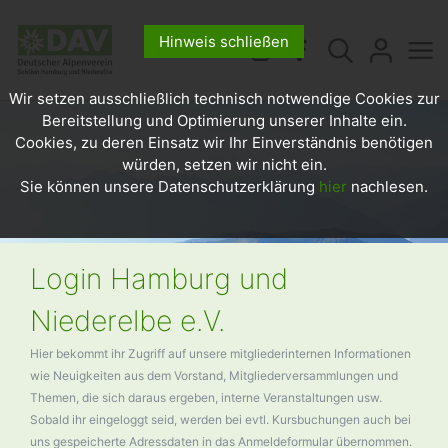
Hinweis schließen
Wir setzen ausschließlich technisch notwendige Cookies zur
Bereitstellung und Optimierung unserer Inhalte ein.
Cookies, zu deren Einsatz wir Ihr Einverständnis benötigen
würden, setzen wir nicht ein.
Sie können unsere Datenschutzerklärung
hier
nachlesen.
Login Hamburg und
Niederelbe e.V.
Hier bekommt ihr Zugriff auf unsere mitgliederinternen Informationen
wie Neuigkeiten aus dem Vorstand, Mitgliederversammlungen und
Themen, die sich daraus ergeben, interne Veranstaltungen usw.
Sobald ihr eingeloggt seid, werden bei evtl. Kursbuchungen auch bei
uns gespeicherte Adressdaten in das Anmeldeformular übernommen.