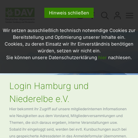
Hinweis schließen
Wir setzen ausschließlich technisch notwendige Cookies zur
Bereitstellung und Optimierung unserer Inhalte ein.
Cookies, zu deren Einsatz wir Ihr Einverständnis benötigen
würden, setzen wir nicht ein.
Sie können unsere Datenschutzerklärung
hier
nachlesen.
Login Hamburg und
Niederelbe e.V.
Hier bekommt ihr Zugriff auf unsere mitgliederinternen Informationen
wie Neuigkeiten aus dem Vorstand, Mitgliederversammlungen und
Themen, die sich daraus ergeben, interne Veranstaltungen usw.
Sobald ihr eingeloggt seid, werden bei evtl. Kursbuchungen auch bei
uns gespeicherte Adressdaten in das Anmeldeformular übernommen.