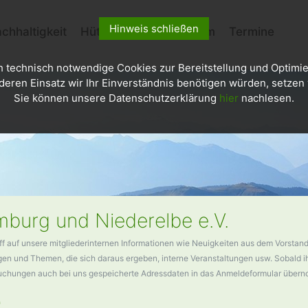
Hinweis schließen
chhaltigkeit
Hütten
Kletterzentrum
Termine
h technisch notwendige Cookies zur Bereitstellung und Optimie
deren Einsatz wir Ihr Einverständnis benötigen würden, setzen w
Sie können unsere Datenschutzerklärung
hier
nachlesen.
burg und Niederelbe e.V.
ff auf unsere mitgliederinternen Informationen wie Neuigkeiten aus dem Vorstand
n und Themen, die sich daraus ergeben, interne Veranstaltungen usw. Sobald ihr
buchungen auch bei uns gespeicherte Adressdaten in das Anmeldeformular über
*