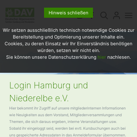
Hinweis schließen
Wir setzen ausschließlich technisch notwendige Cookies zur
Bereitstellung und Optimierung unserer Inhalte ein.
Cookies, zu deren Einsatz wir Ihr Einverständnis benötigen
würden, setzen wir nicht ein.
Sie können unsere Datenschutzerklärung
hier
nachlesen.
Login Hamburg und
Niederelbe e.V.
Hier bekommt ihr Zugriff auf unsere mitgliederinternen Informationen
wie Neuigkeiten aus dem Vorstand, Mitgliederversammlungen und
Themen, die sich daraus ergeben, interne Veranstaltungen usw.
Sobald ihr eingeloggt seid, werden bei evtl. Kursbuchungen auch bei
uns gespeicherte Adressdaten in das Anmeldeformular übernommen.