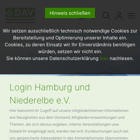
Hinweis schließen
Wir setzen ausschließlich technisch notwendige Cookies zur
Bereitstellung und Optimierung unserer Inhalte ein.
Cookies, zu deren Einsatz wir Ihr Einverständnis benötigen
würden, setzen wir nicht ein.
Sie können unsere Datenschutzerklärung
hier
nachlesen.
Login Hamburg und
Niederelbe e.V.
Hier bekommt ihr Zugriff auf unsere mitgliederinternen Informationen
wie Neuigkeiten aus dem Vorstand, Mitgliederversammlungen und
Themen, die sich daraus ergeben, interne Veranstaltungen usw.
Sobald ihr eingeloggt seid, werden bei evtl. Kursbuchungen auch bei
uns gespeicherte Adressdaten in das Anmeldeformular übernommen.