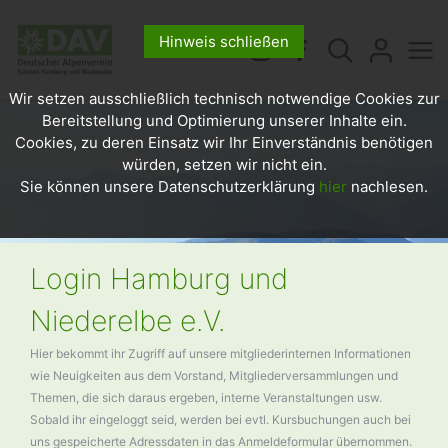
Hinweis schließen
Wir setzen ausschließlich technisch notwendige Cookies zur
Bereitstellung und Optimierung unserer Inhalte ein.
Cookies, zu deren Einsatz wir Ihr Einverständnis benötigen
würden, setzen wir nicht ein.
Sie können unsere Datenschutzerklärung
hier
nachlesen.
Login Hamburg und
Niederelbe e.V.
Hier bekommt ihr Zugriff auf unsere mitgliederinternen Informationen
wie Neuigkeiten aus dem Vorstand, Mitgliederversammlungen und
Themen, die sich daraus ergeben, interne Veranstaltungen usw.
Sobald ihr eingeloggt seid, werden bei evtl. Kursbuchungen auch bei
uns gespeicherte Adressdaten in das Anmeldeformular übernommen.